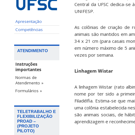
Central da UFSC dedica-se à 
UNIFESP.
Apresentação
As colônias de criação de 
Competências
animais são mantidos em amb
34 x 21 cm (para casais mo
em número máximo de 5 anim
ATENDIMENTO
vezes por semana.
Instruções
importantes
Linhagem Wistar
Normas de
Atendimento »
A linhagem Wistar (rato alb
Formulários »
nome por ter sido a primeir
Filadélfia. Estima-se que m
uma colônia estabelecida n
TELETRABALHO E
são animais sociais, de háb
FLEXIBILIZAÇÃO
aprendizagem e reconhecime
PROAD –
(PROJETO
PILOTO)