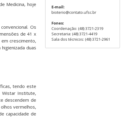
 de Medicina, hoje
E-mail:
bioterio@contato.ufsc.br
Fones:
 convencional. Os
Coordenação: (48) 3721-2319
dimensões de 41 x
Secretaria: (48) 3721-4419
Sala dos técnicos: (48) 3721-2961
s em crescimento,
 higienizada duas
ficas, tendo este
Wistar Institute,
ente descendem de
 olhos vermelhos,
nde capacidade de