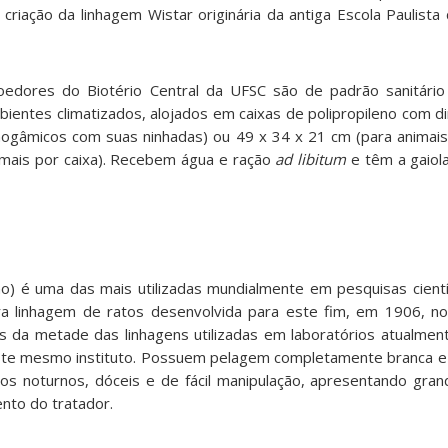
criação da linhagem Wistar originária da antiga Escola Paulista
roedores do Biotério Central da UFSC são de padrão sanitário
ientes climatizados, alojados em caixas de polipropileno com 
nogâmicos com suas ninhadas) ou 49 x 34 x 21 cm (para animai
ais por caixa). Recebem água e ração
ad libitum
e têm a gaiola
ino) é uma das mais utilizadas mundialmente em pesquisas cientí
a linhagem de ratos desenvolvida para este fim, em 1906, no 
ais da metade das linhagens utilizadas em laboratórios atualm
este mesmo instituto. Possuem pelagem completamente branca e
itos noturnos, dóceis e de fácil manipulação, apresentando gra
nto do tratador.