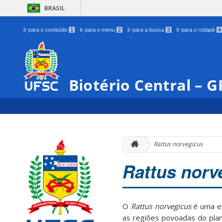
BRASIL
Ir para o conteúdo
1
Ir para o menu
2
Ir para a busca
3
Ir para o rodapé
4
Biotério Central – 
Rattus norvegicus
Rattus norv
O
Rattus norvegicus
é uma es
as regiões povoadas do plan