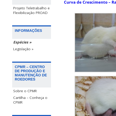
Curva de Crescimento – Ra
Projeto Teletrabalho e
Flexibilização PROAD
INFORMAÇÕES
Espécies »
Legislação »
CPMR – CENTRO
DE PRODUÇÃO E
MANUTENÇÃO DE
ROEDORES
Sobre o CPMR
Cartilha – Conheça o
CPMR